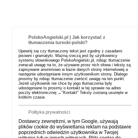
PolskoAngielski.pl | Jak korzystać z
tłumaczenia turecki-polski?
Upewnij się czy tłumaczony tekst jest zgodny z zasadami
pisowni i gramatyki. Ważną rzeczą jest by użytkownicy
systemu słownikowego PolskoAngielski.pl, robiąc tłumaczenie
zwracali uwagę na to, że używane przez nich słowa i teksty są
zapisywane anonimowo w bazie danych strony internetowej a
następnie udostępniane innym użytkownikom strony. Dlatego
prosimy by robiąc tłumaczenie zwrócić uwagę na ten punkt.
Jeżeli użytkownik nie chce by jego tłumaczenia były
udostępniane to prosimy o kontakt w tej sprawie na adres
poczty elektronicznej →
"Kontakt"
Teksty zostaną usunięte w
krótkim czasie.
Polityka prywatności
Dostawcy zewnętrzni, w tym Google, używają
plików cookie do wyświetlania reklam na podstawie
poprzednich odwiedzin użytkownika w Twojej
witrynie lub w innych witrynach. Pliki cookie do